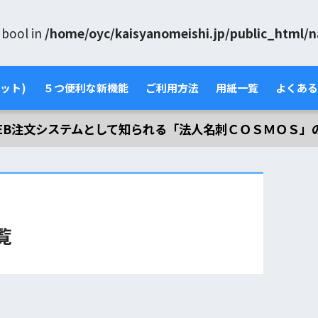
e bool in
/home/oyc/kaisyanomeishi.jp/public_html/
ット)
５つ便利な新機能
ご利用方法
用紙一覧
よくある
EB注文システムとして知られる「法人名刺ＣＯＳＭＯＳ」
覧