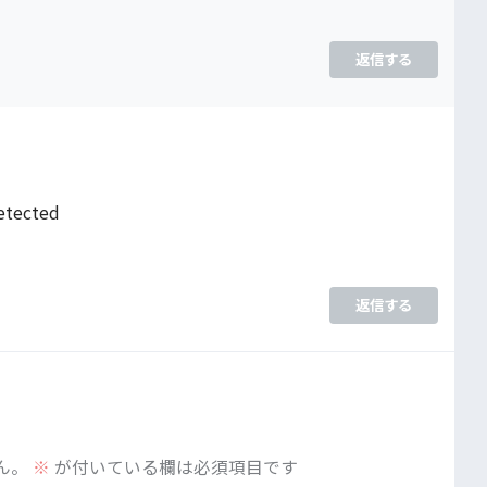
返信する
detected
返信する
ん。
※
が付いている欄は必須項目です