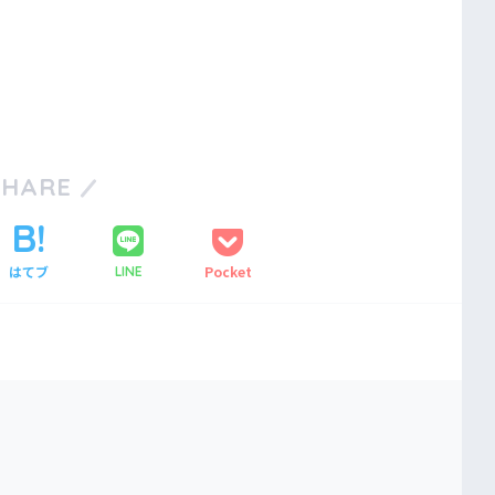
SHARE
はてブ
Pocket
LINE