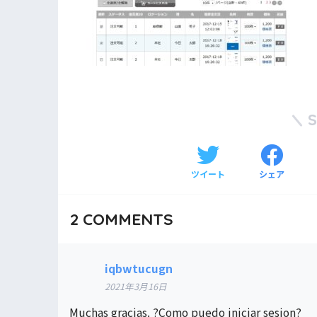
ツイート
シェア
2
COMMENTS
iqbwtucugn
2021年3月16日
Muchas gracias. ?Como puedo iniciar sesion?