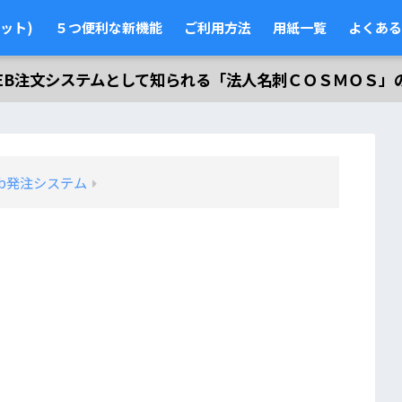
ット)
５つ便利な新機能
ご利用方法
用紙一覧
よくある
EB注文システムとして知られる「法人名刺ＣＯＳＭＯＳ」
b発注システム